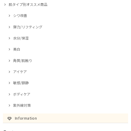
肌タイプ別オススメ商品
シワ改善
弾力/リフティング
水分/保湿
美白
角質/肌触り
アイケア
敏感/鎮静
ボディケア
紫外線対策
Information