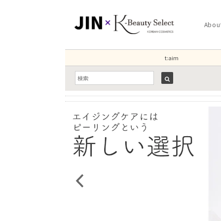
Abou
t:aim