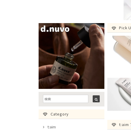
Pick 
Category
t:a
t:aim