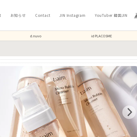
t
お知らせ
Contact
JIN Instagram
YouTuber 韓国JIN
d.nuvo
id PLACOSME