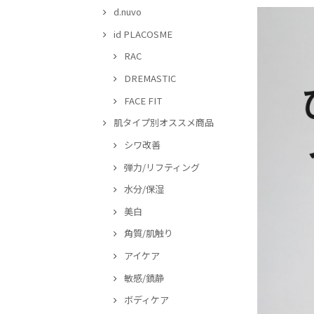
d.nuvo
id PLACOSME
RAC
DREMASTIC
FACE FIT
肌タイプ別オススメ商品
シワ改善
弾力/リフティング
水分/保湿
美白
角質/肌触り
アイケア
敏感/鎮静
ボディケア