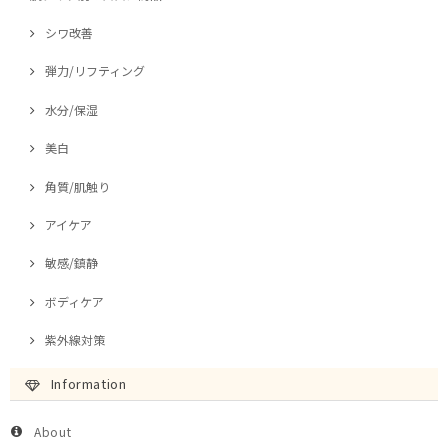
シワ改善
弾力/リフティング
水分/保湿
美白
角質/肌触り
アイケア
敏感/鎮静
ボディケア
紫外線対策
Information
About