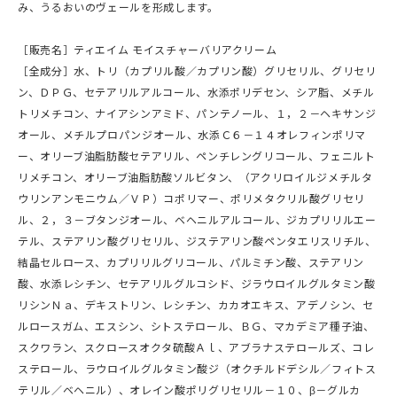
み、うるおいのヴェールを形成します。
［販売名］ティエイム モイスチャーバリアクリーム
［全成分］水、トリ（カプリル酸／カプリン酸）グリセリル、グリセリ
ン、ＤＰＧ、セテアリルアルコール、水添ポリデセン、シア脂、メチル
トリメチコン、ナイアシンアミド、パンテノール、１，２－ヘキサンジ
オール、メチルプロパンジオール、水添Ｃ６－１４オレフィンポリマ
ー、オリーブ油脂肪酸セテアリル、ペンチレングリコール、フェニルト
リメチコン、オリーブ油脂肪酸ソルビタン、（アクリロイルジメチルタ
ウリンアンモニウム／ＶＰ）コポリマー、ポリメタクリル酸グリセリ
ル、２，３－ブタンジオール、ベヘニルアルコール、ジカプリリルエー
テル、ステアリン酸グリセリル、ジステアリン酸ペンタエリスリチル、
結晶セルロース、カプリリルグリコール、パルミチン酸、ステアリン
酸、水添レシチン、セテアリルグルコシド、ジラウロイルグルタミン酸
リシンＮａ、デキストリン、レシチン、カカオエキス、アデノシン、セ
ルロースガム、エスシン、シトステロール、ＢＧ、マカデミア種子油、
スクワラン、スクロースオクタ硫酸Ａｌ、アブラナステロールズ、コレ
ステロール、ラウロイルグルタミン酸ジ（オクチルドデシル／フィトス
テリル／ベヘニル）、オレイン酸ポリグリセリル－１０、β－グルカ