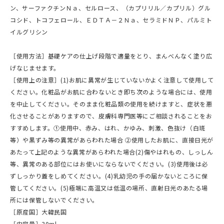
ン、サーファクチンＮａ、セルロース、（カプリリル／カプリル）グル
コシド、トコフェロール、ＥＤＴＡ－２Ｎａ、セラミドＮＰ、パルミト
イルグリシン
［使用方法］基礎ケアの仕上げ段階で適量をとり、まんべんなく塗り広
げなじませます。
［使用上の注意］(1)お肌に異常が生じていないかよく注意して使用して
ください。化粧品がお肌に合わないとき即ち次のような場合には、使用
を中止してください。そのまま化粧品類の使用を続けますと、症状を悪
化させることがありますので、皮膚科専門医等にご相談されることをお
すすめします。①使用中、赤み、はれ、かゆみ、刺激、色抜け（白斑
等）や黒ずみ等の異常があらわれた場合 ②使用したお肌に、直接日光が
あたって上記のような異常があらわれた場合(2)傷やはれもの、しっしん
等、異常のある部位にはお使いにならないでください。(3)使用後は必
ずしっかり蓋をしめてください。(4)乳幼児の手の届かないところに保
管してください。(5)極端に高温又は低温の場所、直射日光のあたる場
所には保管しないでください。
［原産国］大韓民国
［内容量］30ml